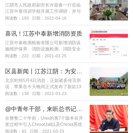
江阴市人民政府副市长许迎春一行莅临
江苏中泰培训学校开展工作调研，并与
我校主要负责人进行了座谈。...
阅读数：193
日期：2021-04-16
喜讯！江苏中泰新增消防资质
江苏中泰检测检验有限公司新增消防设
施维护保养、消防设施检测、消防安全
评估资质。...
阅读数：222
日期：2021-03-25
区县新闻丨江苏江阴：为安全生产工作披
北京时间5月4日消息，正如诸多传言所
说，苹果在今天晚间正式发布了新款13
英寸的MacBook Pro。这款全新的笔记
阅读数：138
日期：2021-03-23
本电脑不仅使用了Intel十代酷睿处理器...
@中青年干部，来听总书记讲授党的传家宝
在整整二十年前，Unix的第7个版本在开
发过程中引入ChrootJail以及Chroot系统
调用。Chrootjail被用于“ChangeRoot”，
阅读数：83
日期：2021-03-23